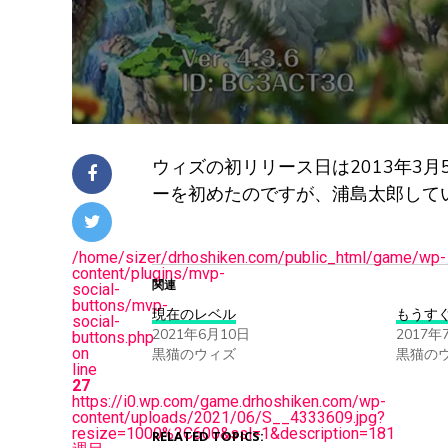
ウィズの初リリース日は2013年3月5日
ーを初めたのですが、浦島太郎してい
/home/sizer/drhoshiken.com/public_html/game/wp-
content/plugins/mvp-
関連
social-
buttons/mvp-
現在のレベル
もうすぐ7t
social-
2021年6月10日
2017年
buttons.php
on
黒猫のウィズ
黒猫の
line
27
https://i0.wp.com/game.drhoshiken.com/wp-
content/uploads/2021/06/S__4333609.jpg?
resize=1000%2C600&ssl=1&description=181
RELATED TOPICS: