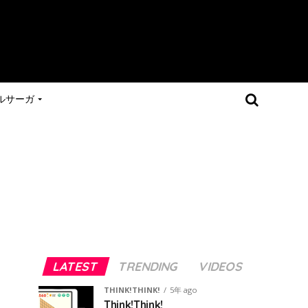
ルサーガ
LATEST
TRENDING
VIDEOS
THINK!THINK!
5年 ago
Think!Think!