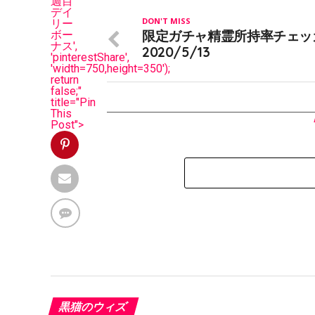
週目
デイ
DON'T MISS
リー
限定ガチャ精霊所持率チェッ
ボー
ナス',
2020/5/13
'pinterestShare',
'width=750,height=350');
return
false;"
title="Pin
This
Post">
黒猫のウィズ