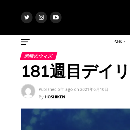
SNK
黒猫のウィズ
181週目デイ
Published
5年 ago
on
2021年6月10日
By
HOSHIKEN