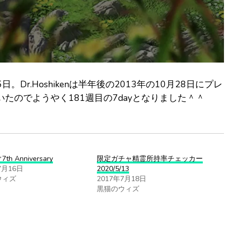
。Dr.Hoshikenは半年後の2013年の10月28日にプレ
たのでようやく181週目の7dayとなりました＾＾
h Anniversary
限定ガチャ精霊所持率チェッカー
7月16日
2020/5/13
ウィズ
2017年7月18日
黒猫のウィズ