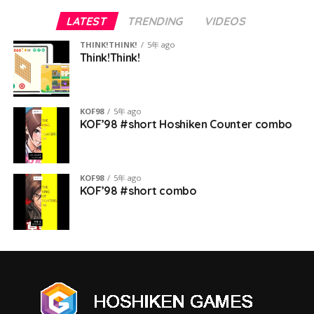
LATEST
TRENDING
VIDEOS
THINK!THINK!
5年 ago
Think!Think!
KOF98
5年 ago
KOF’98 #short Hoshiken Counter combo
KOF98
5年 ago
KOF’98 #short combo