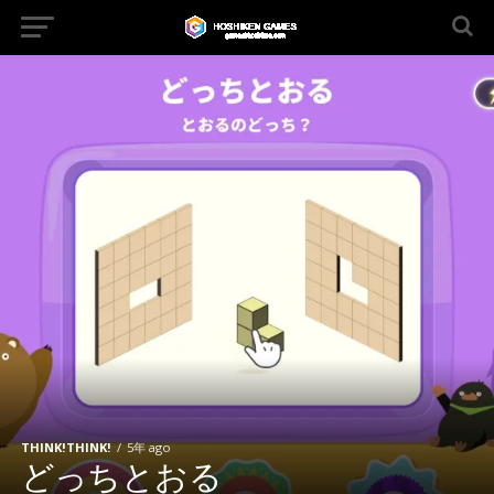
THINK!THINK!
5年 ago
どっちとおる