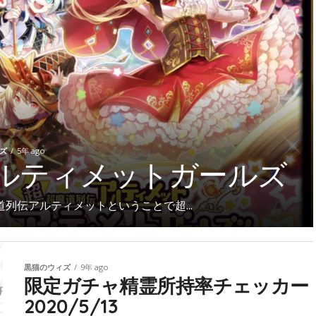
ズ
5年 ago
ルティメットガールズ
道列伝アルティメットということで超...
黒猫のウィズ
9年 ago
限定ガチャ精霊所持率チェッカー
2020/5/13