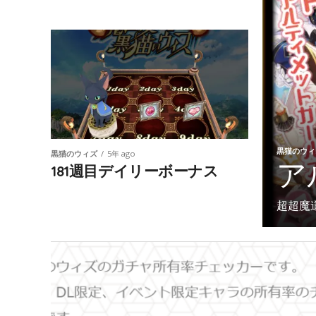
黒猫のウィ
黒猫のウィズ
5年 ago
ア
181週目デイリーボーナス
超超魔